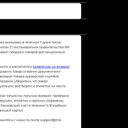
ении 7 дней после
ления правительства РФ
варов дистанционным
ть
заявление на возврат
,
всеми документами
рьерской службой,
 что товар
 и этикетки на месте
учим возврат, проверим
и ярлыки сохранены.
 течении 5-30 рабочих
почте support@the-