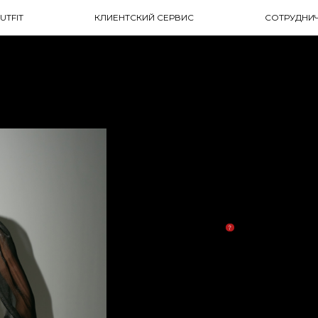
UTFIT
КЛИЕНТСКИЙ СЕРВИС
СОТРУДНИ
Блуза SMOKY
Артикул: 1521032
Блуза из жатого шифона. Дополнена воланами на рукавах
воротником аскот, который можно завязать пышным бант
Параметры модели
Размер:
S
M
L
XL
Таблица размеров