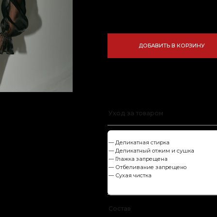
ДОБАВИТЬ В КОРЗИНУ
Дополнительная информация:
Уход за товаром
— Деликатная стирка
— Деликатный отжим и сушка
— Глажка запрещена
— Отбеливание запрещено
— Сухая чистка
Состав
100% полиэстер
Обмен и возврат