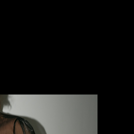
@anna_zavorotnyuk
Блуза 
SKU: 700.954
12700
₽.