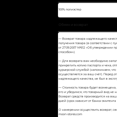
— Возврат товара надлежащего качества возможен в теч
получения товара (в соответствии с пунктом 21 постанов
от 27.09.2007 №612 «Об утверждении правил продажи то
способом»).
— Для возврата вам необходимо заполнить и распечата
прикрепить копию паспорта и чека, отправить товар со 
курьерской службой (напоминаем, что возврат товара ку
осуществляется за ваш счёт). Перед отправкой убедитесь,
надлежащего качества, не был в эксплуатации, все бирки
— Стоимость товара будет возмещена, как только мы пол
его и убедимся, что товарный вид не нарушен, этикетки 
Возврат средств производится на ваш банковский счёт в
дней (срок зависит от банка-эмитента вашей карты)
О намерении осуществить возврат, свяжитесь с нами по 
moon-stores.com