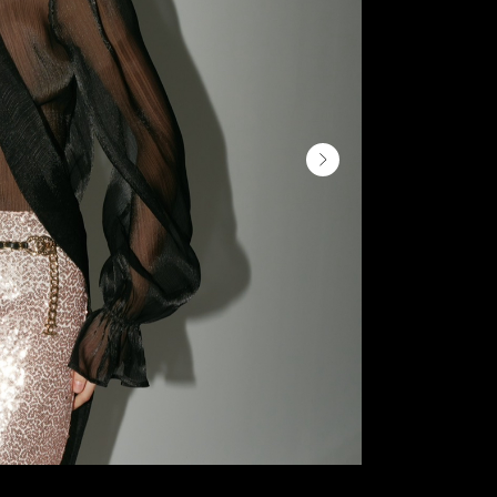
Оформи
Блуза из жат
аскот, котор
Состав:
100%