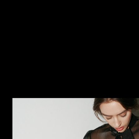
@tatianikeeva