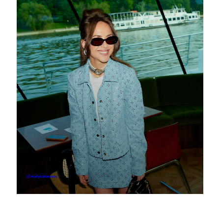
Telegram
WhatsApp
+7(993)685-25-65
store@the-moon-stores.com
Реквизиты
Правила Оплаты
Публичная оферта
Политика конфиденциальности
Условия рассрочки от Тинькофф
@natylatinovic