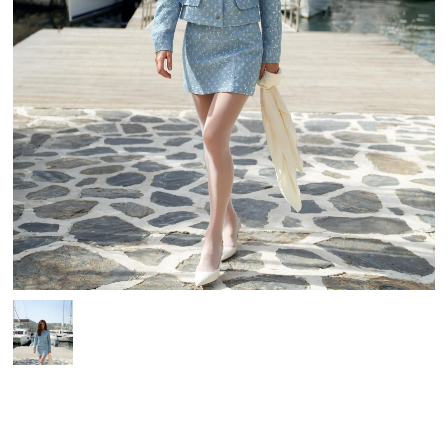
14 700₽
Куртка LA CROISIÈRE
24 500₽
Артикул: 17052402
Куртка из джинсовой ткани с пайетками и потертостями.
Застежка на кнопки с гравировкой . В комбинации с
юбкой LA CROISIÈRE яркое и блистательное лето вам
точно обеспечено.
Размер:
XS
S
M
L
Таблица размеров